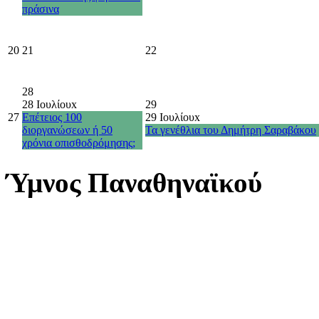
πράσινα
20
21
22
28
28 Ιουλίου
x
29
27
Επέτειος 100
29 Ιουλίου
x
διοργανώσεων ή 50
Τα γενέθλια του Δημήτρη Σαραβάκου
χρόνια οπισθοδρόμησης;
Ύμνος Παναθηναϊκού