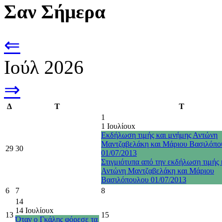
Σαν Σήμερα
⇐
Ιούλ 2026
⇒
Δ
Τ
Τ
1
1 Ιουλίου
x
Εκδήλωση τιμής και μνήμης Αντώνη
Μαντζαβελάκη και Μάριου Βασιλόπο
29
30
01/07/2013
Στιγμιότυπα από την εκδήλωση τιμής 
Αντώνη Μαντζαβελάκη και Μάριου
Βασιλόπουλου 01/07/2013
6
7
8
14
14 Ιουλίου
x
13
15
Όταν ο Γκάλης φόρεσε τα