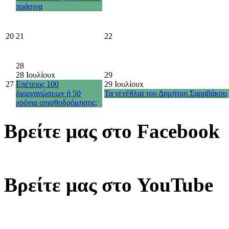
πράσινα
20
21
22
28
28 Ιουλίου
x
29
27
Επέτειος 100
29 Ιουλίου
x
διοργανώσεων ή 50
Τα γενέθλια του Δημήτρη Σαραβάκου
χρόνια οπισθοδρόμησης;
Βρείτε μας στο Facebook
Βρείτε μας στο YouTube