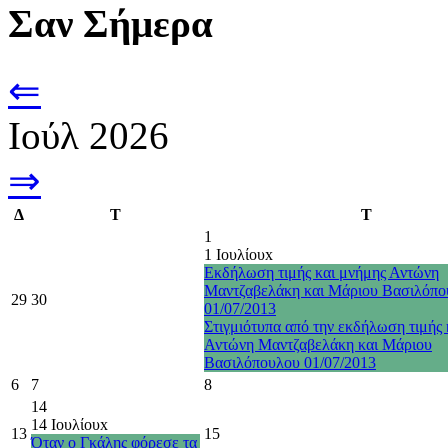
Σαν Σήμερα
⇐
Ιούλ 2026
⇒
Δ
Τ
Τ
1
1 Ιουλίου
x
Εκδήλωση τιμής και μνήμης Αντώνη
Μαντζαβελάκη και Μάριου Βασιλόπο
29
30
01/07/2013
Στιγμιότυπα από την εκδήλωση τιμής 
Αντώνη Μαντζαβελάκη και Μάριου
Βασιλόπουλου 01/07/2013
6
7
8
14
14 Ιουλίου
x
13
15
Όταν ο Γκάλης φόρεσε τα