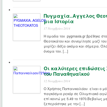
Πυγμαχία..Αγγελος Θεοτ
μια Ιστορία
17 Νοεμβρίου 2014
H oμαδα του pygmaxia.gr βρέθηκε στο
Θεοτοκάτου και συνομίλησε μαζί του
μυρίζει δόξα ακόμα και σήμερα. Όλοι
όνομα του. […]
Oι καλύτερες επιδώσεις
του Παναθηναϊκού
12 Νοεμβρίου 2014
Ο Χρήστος Παπανικολάου είναι ο μ
παγκόσμιο ρεκόρ σε Ολυμπιακό αγώ
επί κοντώ με 5.49 το 1970.Βεβαίως μ
ξεπεράστηκε με την […]