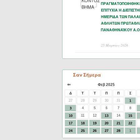
ΠΡΑΓΜΑΤΟΠΟΙΗΘΗΚ
ΕΠΙΤΥΧΙΑ Η ΔΙΕΠΙΣΤ
ΗΜΕΡΙΔΑ ΤΩΝ ΠΑΛΑ
ΑΘΛΗΤΩΝ ΠΡΩΤΑΘΛ
ΠΑΝΑΘΗΝΑΪΚΟΥ Α.Ο
25 Μαρτίου 2026
Σαν Σήμερα
⇐
Φεβ 2025
Δ
Τ
Τ
Π
Π
Σ
27
28
29
30
31
1
4
5
6
7
8
3
11
12
14
10
13
15
17
18
19
20
21
22
24
25
26
27
28
1