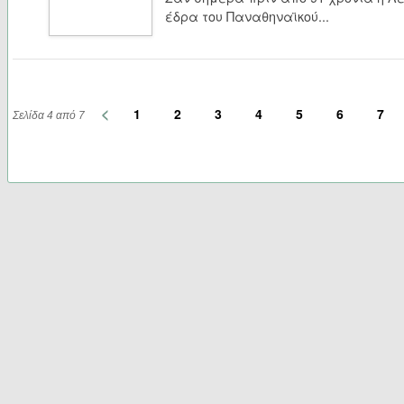
έδρα του Παναθηναϊκού...
<
1
2
3
4
5
6
7
Σελίδα 4 από 7