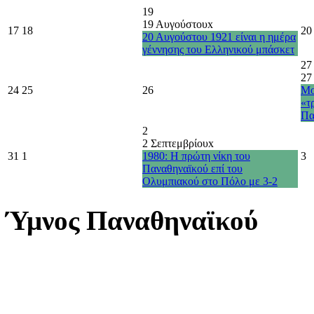
19
19 Αυγούστου
x
17
18
20
20 Αυγούστου 1921 είναι η ημέρα
γέννησης του Ελληνικού μπάσκετ
27
27
24
25
26
Μο
«τ
Πα
2
2 Σεπτεμβρίου
x
31
1
1980: Η πρώτη νίκη του
3
Παναθηναϊκού επί του
Ολυμπιακού στο Πόλο με 3-2
Ύμνος Παναθηναϊκού