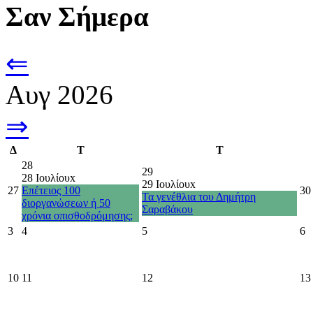
Σαν Σήμερα
⇐
Αυγ 2026
⇒
Δ
Τ
Τ
28
29
28 Ιουλίου
x
29 Ιουλίου
x
27
Επέτειος 100
30
Τα γενέθλια του Δημήτρη
διοργανώσεων ή 50
Σαραβάκου
χρόνια οπισθοδρόμησης;
3
4
5
6
10
11
12
13