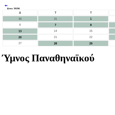
⇐
Απρ 2026
⇒
Δ
Τ
Τ
30
31
1
6
7
8
14
15
13
21
22
20
27
28
29
Ύμνος Παναθηναϊκού