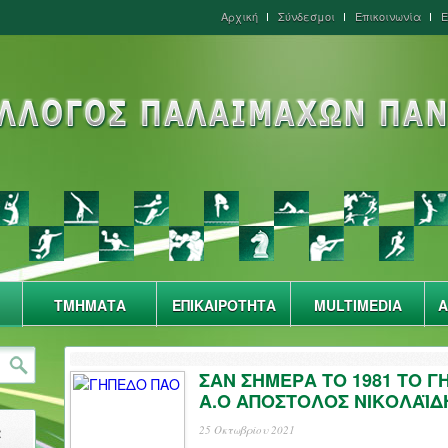
Αρχική
Σύνδεσμοι
Επικοινωνία
Ε
ΤΜΗΜΑΤΑ
ΕΠΙΚΑΙΡΟΤΗΤΑ
MULTIMEDIA
Α
ΣΑΝ ΣΗΜΕΡΑ ΤΟ 1981 ΤΟ 
Α.Ο ΑΠΟΣΤΟΛΟΣ ΝΙΚΟΛΑΪΔ
α
25 Οκτωβρίου 2021