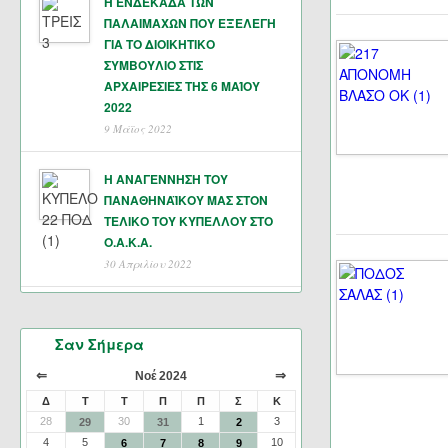
Η ΕΝΔΕΚΑΔΑ ΤΩΝ
ΠΑΛΑΙΜΑΧΩΝ ΠΟΥ ΕΞΕΛΕΓΗ
ΓΙΑ ΤΟ ΔΙΟΙΚΗΤΙΚΟ
ΣΥΜΒΟΥΛΙΟ ΣΤΙΣ
ΑΡΧΑΙΡΕΣΙΕΣ ΤΗΣ 6 ΜΑΊΟΥ
2022
9 Μάϊος 2022
Η ΑΝΑΓΕΝΝΗΣΗ ΤΟΥ
ΠΑΝΑΘΗΝΑΪΚΟΥ ΜΑΣ ΣΤΟΝ
ΤΕΛΙΚΟ ΤΟΥ ΚΥΠΕΛΛΟΥ ΣΤΟ
Ο.Α.Κ.Α.
30 Απριλίου 2022
Σαν Σήμερα
⇐
⇒
Νοέ 2024
Δ
Τ
Τ
Π
Π
Σ
Κ
28
30
1
3
29
31
2
4
5
10
6
7
8
9