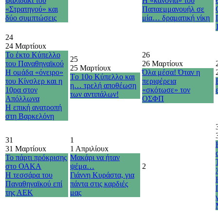
ψαλιδάκι του
Η «κανονιά» του
«Στρατηγού» και
Παπαεμμανουήλ σε
δύο συμπτώσεις
μία… δραματική νίκη
24
24 Μαρτίου
x
Το έκτο Κύπελλο
26
25
του Παναθηναϊκού
26 Μαρτίου
x
25 Μαρτίου
x
Η ομάδα «όνειρο»
Όλα μέσα! Όταν η
Τo 10o Κύπελλο και
του Κίνσλερ και η
περιφέρεια
η… τρελή αποθέωση
10ρα στον
«σκότωσε» τον
των αντιπάλων!
Απόλλωνα
ΟΣΦΠ
H επική ανατροπή
στη Βαρκελόνη
31
1
31 Μαρτίου
x
1 Απριλίου
x
Το πάρτι πρόκρισης
Μακάρι να ήταν
στο ΟΑΚΑ
ψέμα…
2
Η τεσσάρα του
Γιάννη Κυράστα, για
Παναθηναϊκού επί
πάντα στις καρδιές
της ΑΕΚ
μας