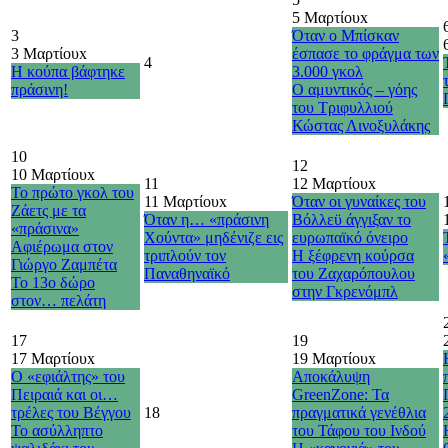
5 Μαρτίου
x
3
Όταν ο Μπίσκαν
3 Μαρτίου
x
έσπασε το φράγμα των
4
Η κούπα βάφτηκε
3.000 γκολ
πράσινη!
Ο αμυντικός – γόης
του Τριφυλλιού
Κώστας Λινοξυλάκης
10
12
10 Μαρτίου
x
11
12 Μαρτίου
x
Το πρώτο γκολ του
11 Μαρτίου
x
Όταν οι γυναίκες του
Ζάετς με τα
Όταν η… «πράσινη
Βόλλεϋ άγγιξαν το
«πράσινα»
Χούντα» μηδένιζε εις
ευρωπαϊκό όνειρο
Αφιέρωμα στον
τριπλούν τον
Η ξέφρενη κούρσα
Γιώργο Ζαμπέτα
Παναθηναϊκό
του Ζαχαρόπουλου
Το 13ο δώρο
στην Γκρενόμπλ
στον… πελάτη
17
19
17 Μαρτίου
x
19 Μαρτίου
x
Ο «εφιάλτης» του
Αποκάλυψη
Πειραιά και οι…
GreenZone: Τα
τρέλες του Βέγγου
18
πραγματικά γενέθλια
Το ασύλληπτο
του Τάφου του Ινδού