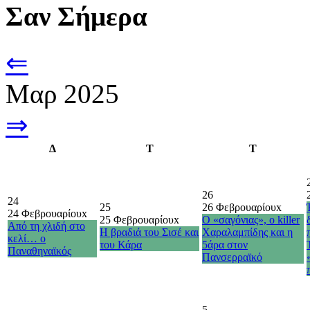
Σαν Σήμερα
⇐
Μαρ 2025
⇒
Δ
Τ
Τ
26
24
25
26 Φεβρουαρίου
x
24 Φεβρουαρίου
x
25 Φεβρουαρίου
x
Ο «σαγόνιας», ο killer
Από τη χλιδή στο
Η βραδιά του Σισέ και
Χαραλαμπίδης και η
κελί… ο
του Κάρα
5άρα στον
Παναθηναϊκός
Πανσερραϊκό
5