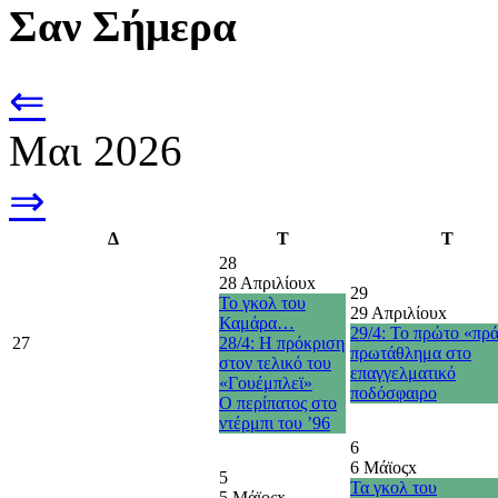
Σαν Σήμερα
⇐
Μαι 2026
⇒
Δ
Τ
Τ
28
28 Απριλίου
x
29
Το γκολ του
29 Απριλίου
x
Καμάρα…
29/4: Το πρώτο «πρ
27
28/4: Η πρόκριση
πρωτάθλημα στο
στον τελικό του
επαγγελματικό
«Γουέμπλεϊ»
ποδόσφαιρο
O περίπατος στο
ντέρμπι του ’96
6
6 Μάϊος
x
5
Τα γκολ του
5 Μάϊος
x