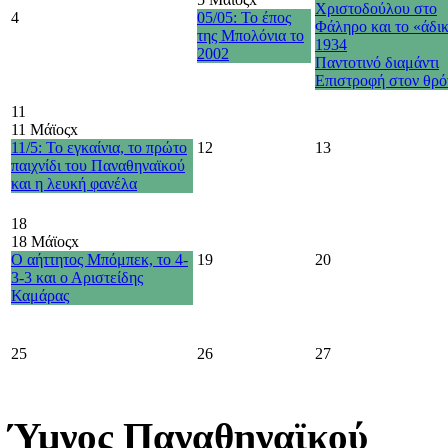
Χριστοδούλου στο
4
05/05: Το έπος
Φάληρο και το «άδι
της Μπολόνια το
1934
2002
Παντοτινό διαμάντι
Επιστροφή στον θρό
11
11 Μάϊος
x
11/5: Το εγκαίνια, το πρώτο
12
13
παιχνίδι του Παναθηναϊκού
και η λευκή φανέλα
18
18 Μάϊος
x
Ο αήττητος Μπόμπεκ, το 4-
19
20
3-3 και ο Αριστείδης
Καμάρας
25
26
27
Ύμνος Παναθηναϊκού