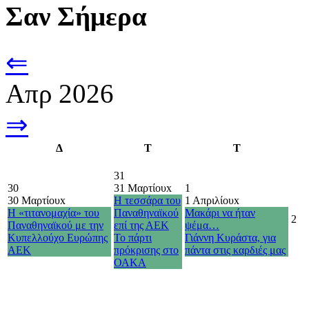
Σαν Σήμερα
⇐
Απρ 2026
⇒
Δ
Τ
Τ
31
30
31 Μαρτίου
x
1
30 Μαρτίου
x
Η τεσσάρα του
1 Απριλίου
x
Η «τιτανομαχία» του
Παναθηναϊκού
Μακάρι να ήταν
2
Παναθηναϊκού με την
επί της ΑΕΚ
ψέμα…
Κυπελλούχο Ευρώπης
Το πάρτι
Γιάννη Κυράστα, για
ΑΕΚ
πρόκρισης στο
πάντα στις καρδιές μας
ΟΑΚΑ