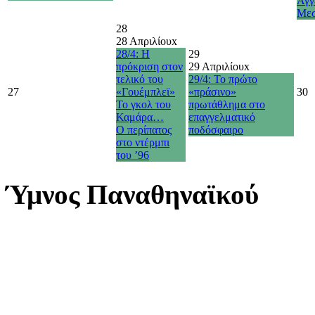
Άγγ
Με
28
28 Απριλίου
x
28/4: Η
29
πρόκριση στον
29 Απριλίου
x
τελικό του
29/4: Το πρώτο
27
«Γουέμπλεϊ»
«πράσινο»
30
Το γκολ του
πρωτάθλημα στο
Καμάρα…
επαγγελματικό
O περίπατος
ποδόσφαιρο
στο ντέρμπι
του ’96
Ύμνος Παναθηναϊκού