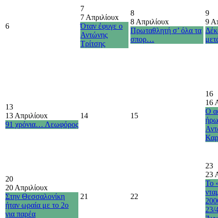
7
8
9
7 Απριλίου
x
8 Απριλίου
x
9 Α
6
Όταν έφυγε ο
Πρωταθλητή σ’ όλα τα
Δέκ
Αντώνης
σπορ…
με
Τρίτσης
16
16 
13
Ο α
13 Απριλίου
x
14
15
ήρω
91 χρόνια… Λεωφόρος
Αντ
Καρ
23
23 
20
Το 
20 Απριλίου
x
ντα
Στην Θεσσαλονίκη
21
22
200
ήταν ωραία με το 2ο
23/
για παρέα