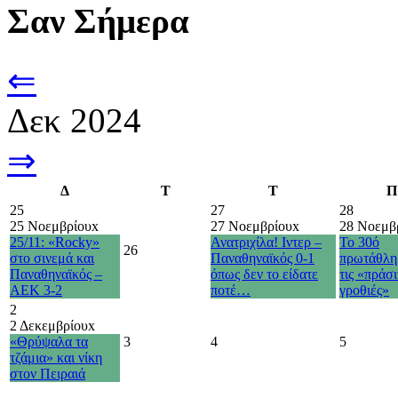
Σαν Σήμερα
⇐
Δεκ 2024
⇒
Δ
Τ
Τ
Π
25
27
28
25 Νοεμβρίου
x
27 Νοεμβρίου
x
28 Νοεμβ
25/11: «Rocky»
Ανατριχίλα! Ιντερ –
Το 30ό
26
στο σινεμά και
Παναθηναϊκός 0-1
πρωτάθλη
Παναθηναϊκός –
όπως δεν το είδατε
τις «πράσι
ΑΕΚ 3-2
ποτέ…
γροθιές»
2
2 Δεκεμβρίου
x
«Θρύψαλα τα
3
4
5
τζάμια» και νίκη
στον Πειραιά