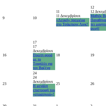
12
11
12 Δεκεμ
11 Δεκεμβρίου
x
Μαθιός Βι
9
10
«Λευκή» πρεμιέρα
Παναθηνα
στο Τσάμπιονς Λιγκ!
πει μαχητ
ψυχή!
17
17
Δεκεμβρίου
x
16
Πρώτη φορά
18
19
με το
Τριφύλλι για
τον Βαζέχα
24
24
Δεκεμβρίου
x
23
25
26
Η μεγάλη
επιστροφή του
«στρατηγού»!
30
31
1
2