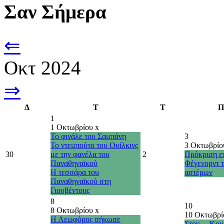
Σαν Σήμερα
⇐
Οκτ 2024
⇒
Δ
Τ
Τ
Π
1
1 Οκτωβρίου
x
Το φινάλε του Σαμπάνη
3
Το ντεμπούτο του Ουίλκινς
3 Οκτωβρί
30
με την φανέλα του
2
Πρόκριση επ
Παναθηναϊκού
Φέγενορντ 
Η τεσσάρα του
αστέρων
Παναθηναϊκού στη
Γιουβέντους
8
10
8 Οκτωβρίου
x
10 Οκτωβρ
Η Λεωφόρος σήκωσε
Στον… Κου