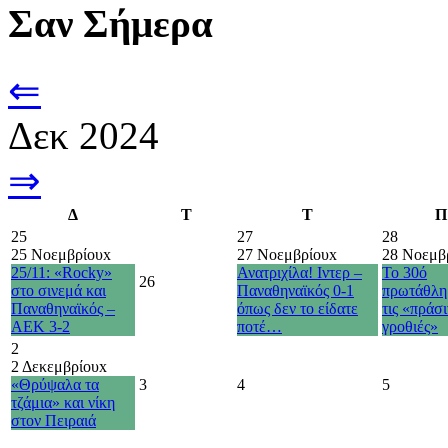
Σαν Σήμερα
⇐
Δεκ 2024
⇒
Δ
Τ
Τ
Π
25
27
28
25 Νοεμβρίου
x
27 Νοεμβρίου
x
28 Νοεμβ
25/11: «Rocky»
Ανατριχίλα! Ιντερ –
Το 30ό
26
στο σινεμά και
Παναθηναϊκός 0-1
πρωτάθλη
Παναθηναϊκός –
όπως δεν το είδατε
τις «πράσι
ΑΕΚ 3-2
ποτέ…
γροθιές»
2
2 Δεκεμβρίου
x
«Θρύψαλα τα
3
4
5
τζάμια» και νίκη
στον Πειραιά