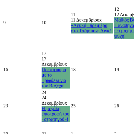
12
11
12 Δεκεμ
11 Δεκεμβρίου
x
Μαθιός Βι
9
10
«Λευκή» πρεμιέρα
Παναθηνα
στο Τσάμπιονς Λιγκ!
πει μαχητ
ψυχή!
17
17
Δεκεμβρίου
x
16
Πρώτη φορά
18
19
με το
Τριφύλλι για
τον Βαζέχα
24
24
Δεκεμβρίου
x
23
25
26
Η μεγάλη
επιστροφή του
«στρατηγού»!
30
31
1
2