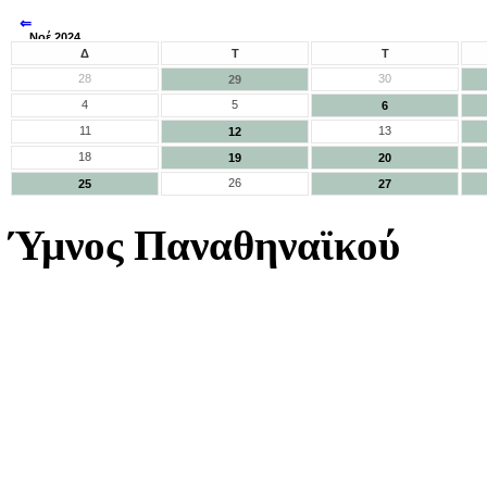
⇐
Νοέ 2024
⇒
Δ
Τ
Τ
28
30
29
4
5
6
11
13
12
18
19
20
26
25
27
Ύμνος Παναθηναϊκού