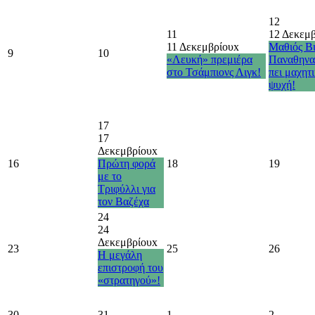
12
11
12 Δεκεμ
11 Δεκεμβρίου
x
Μαθιός Βι
9
10
«Λευκή» πρεμιέρα
Παναθηνα
στο Τσάμπιονς Λιγκ!
πει μαχητ
ψυχή!
17
17
Δεκεμβρίου
x
16
Πρώτη φορά
18
19
με το
Τριφύλλι για
τον Βαζέχα
24
24
Δεκεμβρίου
x
23
25
26
Η μεγάλη
επιστροφή του
«στρατηγού»!
30
31
1
2