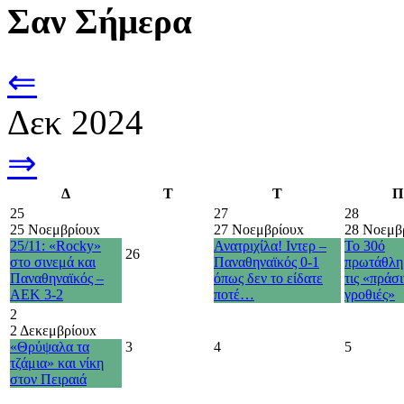
Σαν Σήμερα
⇐
Δεκ 2024
⇒
Δ
Τ
Τ
Π
25
27
28
25 Νοεμβρίου
x
27 Νοεμβρίου
x
28 Νοεμβ
25/11: «Rocky»
Ανατριχίλα! Ιντερ –
Το 30ό
26
στο σινεμά και
Παναθηναϊκός 0-1
πρωτάθλη
Παναθηναϊκός –
όπως δεν το είδατε
τις «πράσι
ΑΕΚ 3-2
ποτέ…
γροθιές»
2
2 Δεκεμβρίου
x
«Θρύψαλα τα
3
4
5
τζάμια» και νίκη
στον Πειραιά