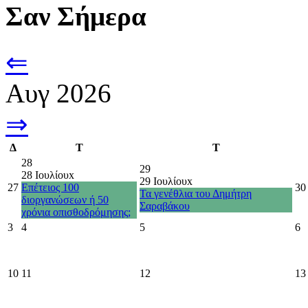
Σαν Σήμερα
⇐
Αυγ 2026
⇒
Δ
Τ
Τ
28
29
28 Ιουλίου
x
29 Ιουλίου
x
27
Επέτειος 100
30
Τα γενέθλια του Δημήτρη
διοργανώσεων ή 50
Σαραβάκου
χρόνια οπισθοδρόμησης;
3
4
5
6
10
11
12
13