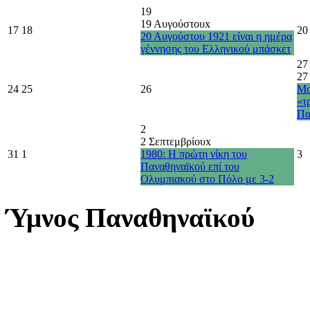
19
19 Αυγούστου
x
17
18
20
20 Αυγούστου 1921 είναι η ημέρα
γέννησης του Ελληνικού μπάσκετ
27
27
24
25
26
Μο
«τ
Πα
2
2 Σεπτεμβρίου
x
31
1
1980: Η πρώτη νίκη του
3
Παναθηναϊκού επί του
Ολυμπιακού στο Πόλο με 3-2
Ύμνος Παναθηναϊκού