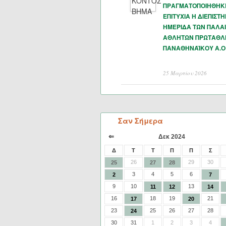
ΠΡΑΓΜΑΤΟΠΟΙΗΘΗΚ
ΕΠΙΤΥΧΙΑ Η ΔΙΕΠΙΣΤ
ΗΜΕΡΙΔΑ ΤΩΝ ΠΑΛΑ
ΑΘΛΗΤΩΝ ΠΡΩΤΑΘΛ
ΠΑΝΑΘΗΝΑΪΚΟΥ Α.Ο
25 Μαρτίου 2026
Σαν Σήμερα
⇐
Δεκ 2024
Δ
Τ
Τ
Π
Π
Σ
26
29
30
25
27
28
3
4
5
6
2
7
9
10
13
11
12
14
16
18
19
21
17
20
23
25
26
27
28
24
30
31
1
2
3
4