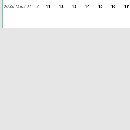
<
11
12
13
14
15
16
17
Σελίδα 15 από 21