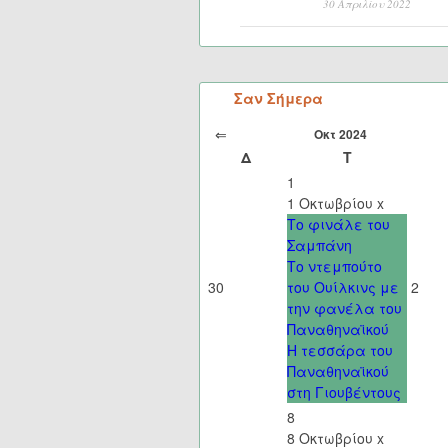
30 Απριλίου 2022
Σαν Σήμερα
⇐
Οκτ 2024
Δ
Τ
1
1 Οκτωβρίου
x
Το φινάλε του
Σαμπάνη
Το ντεμπούτο
30
του Ουίλκινς με
2
την φανέλα του
Παναθηναϊκού
Η τεσσάρα του
Παναθηναϊκού
στη Γιουβέντους
8
8 Οκτωβρίου
x