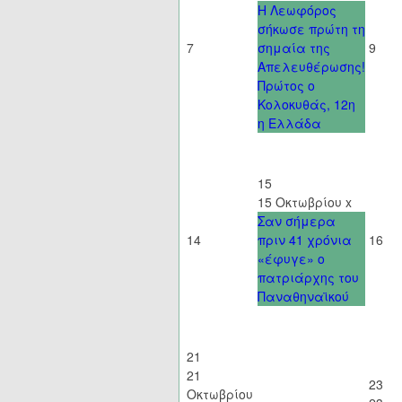
Η Λεωφόρος
σήκωσε πρώτη τη
7
σημαία της
9
Απελευθέρωσης!
Πρώτος ο
Κολοκυθάς, 12η
η Ελλάδα
15
15 Οκτωβρίου
x
Σαν σήμερα
14
πριν 41 χρόνια
16
«έφυγε» ο
πατριάρχης του
Παναθηναϊκού
21
21
23
Οκτωβρίου