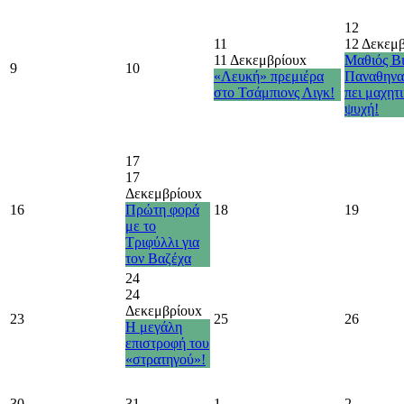
12
11
12 Δεκεμ
11 Δεκεμβρίου
x
Μαθιός Βι
9
10
«Λευκή» πρεμιέρα
Παναθηνα
στο Τσάμπιονς Λιγκ!
πει μαχητ
ψυχή!
17
17
Δεκεμβρίου
x
16
Πρώτη φορά
18
19
με το
Τριφύλλι για
τον Βαζέχα
24
24
Δεκεμβρίου
x
23
25
26
Η μεγάλη
επιστροφή του
«στρατηγού»!
30
31
1
2