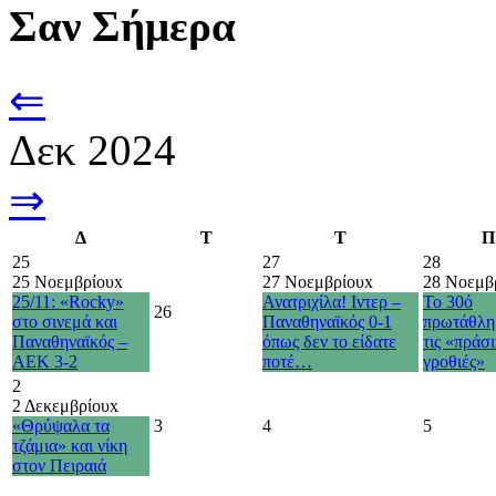
Σαν Σήμερα
⇐
Δεκ 2024
⇒
Δ
Τ
Τ
Π
25
27
28
25 Νοεμβρίου
x
27 Νοεμβρίου
x
28 Νοεμβ
25/11: «Rocky»
Ανατριχίλα! Ιντερ –
Το 30ό
26
στο σινεμά και
Παναθηναϊκός 0-1
πρωτάθλη
Παναθηναϊκός –
όπως δεν το είδατε
τις «πράσι
ΑΕΚ 3-2
ποτέ…
γροθιές»
2
2 Δεκεμβρίου
x
«Θρύψαλα τα
3
4
5
τζάμια» και νίκη
στον Πειραιά