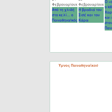
Ο «
Φεβρουαρίου
x
Φεβρουαρίου
x
ο kil
Από τη χλιδή
Η βραδιά του
Χαρ
στο κελί… ο
Σισέ και του
και
Παναθηναϊκός
Κάρα
στο
Παν
Ύμνος Παναθηναϊκού