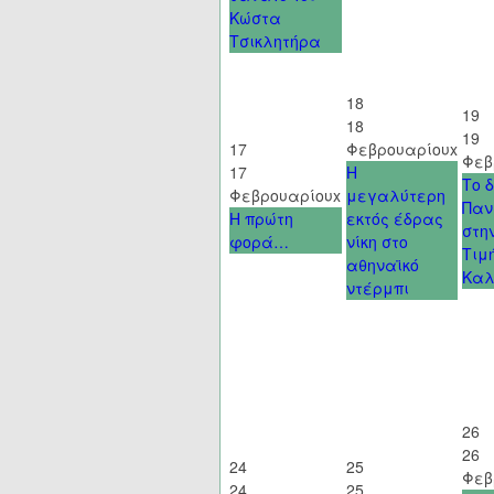
Κώστα
Τσικλητήρα
18
19
18
19
17
Φεβρουαρίου
x
Φεβ
17
Η
Το 
Φεβρουαρίου
x
μεγαλύτερη
Παν
Η πρώτη
εκτός έδρας
στη
φορά…
νίκη στο
Τιμ
αθηναϊκό
Κα
ντέρμπι
26
26
24
25
Φεβ
24
25