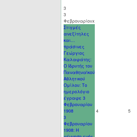
3
3
Φεβρουαρίου
x
Στιγμές
ανεξίτηλες
και…
πράσινες
Γεώργιος
Καλαφάτης:
Ο Ιδρυτής του
Παναθηναϊκού
Αθλητικού
Ομίλου: Το
ημερολόγιο
έγραφε 3
Φεβρουαρίου
1908
4
5
3
Φεβρουαρίου
1908: Η
γέννηση ενός