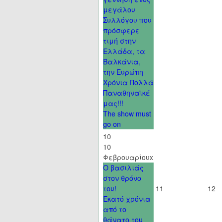
μεγάλου
Συλλόγου που
πρόσφερε
τιμή στην
Ελλάδα, τα
Βαλκάνια,
την Ευρώπη
Χρόνια Πολλά
Παναθηναϊκέ
μας!!!
The show must
go on
10
10
Φεβρουαρίου
x
Ο βασιλιάς
στον θρόνο
του!
11
12
Εκατό χρόνια
από το
θάνατο του