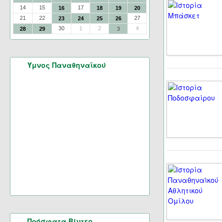
14
15
17
16
18
19
20
21
22
27
23
24
25
26
30
1
2
4
28
29
3
Ύμνος Παναθηναϊκού
Πρόσφατα Βίντεο