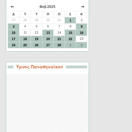
⇐
⇒
Φεβ 2025
Δ
Τ
Τ
Π
Π
Σ
Κ
27
28
29
30
31
2
1
4
5
6
7
8
3
9
11
12
14
10
13
15
16
23
17
18
19
20
21
22
24
25
26
27
28
1
2
Ύμνος Παναθηναϊκού