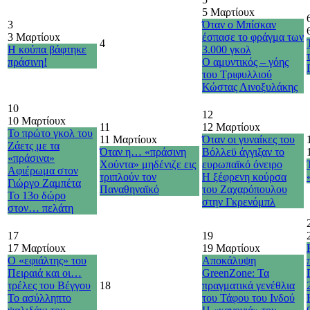
5 Μαρτίου
x
3
Όταν ο Μπίσκαν
3 Μαρτίου
x
έσπασε το φράγμα των
4
Η κούπα βάφτηκε
3.000 γκολ
πράσινη!
Ο αμυντικός – γόης
του Τριφυλλιού
Κώστας Λινοξυλάκης
10
12
10 Μαρτίου
x
11
12 Μαρτίου
x
Το πρώτο γκολ του
11 Μαρτίου
x
Όταν οι γυναίκες του
Ζάετς με τα
Όταν η… «πράσινη
Βόλλεϋ άγγιξαν το
«πράσινα»
Χούντα» μηδένιζε εις
ευρωπαϊκό όνειρο
Αφιέρωμα στον
τριπλούν τον
Η ξέφρενη κούρσα
Γιώργο Ζαμπέτα
Παναθηναϊκό
του Ζαχαρόπουλου
Το 13ο δώρο
στην Γκρενόμπλ
στον… πελάτη
17
19
17 Μαρτίου
x
19 Μαρτίου
x
Ο «εφιάλτης» του
Αποκάλυψη
Πειραιά και οι…
GreenZone: Τα
τρέλες του Βέγγου
18
πραγματικά γενέθλια
Το ασύλληπτο
του Τάφου του Ινδού