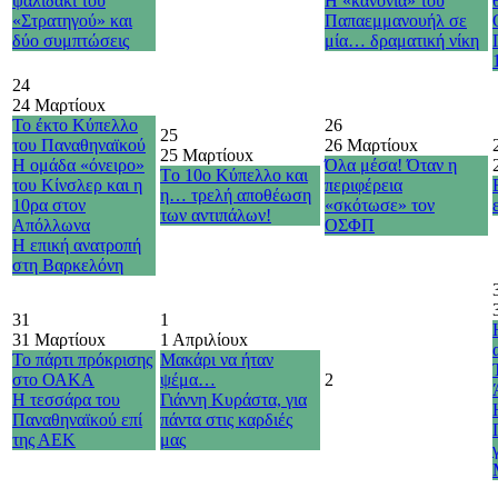
ψαλιδάκι του
Η «κανονιά» του
«Στρατηγού» και
Παπαεμμανουήλ σε
δύο συμπτώσεις
μία… δραματική νίκη
24
24 Μαρτίου
x
Το έκτο Κύπελλο
26
25
του Παναθηναϊκού
26 Μαρτίου
x
25 Μαρτίου
x
Η ομάδα «όνειρο»
Όλα μέσα! Όταν η
Τo 10o Κύπελλο και
του Κίνσλερ και η
περιφέρεια
η… τρελή αποθέωση
10ρα στον
«σκότωσε» τον
των αντιπάλων!
Απόλλωνα
ΟΣΦΠ
H επική ανατροπή
στη Βαρκελόνη
31
1
31 Μαρτίου
x
1 Απριλίου
x
Το πάρτι πρόκρισης
Μακάρι να ήταν
στο ΟΑΚΑ
ψέμα…
2
Η τεσσάρα του
Γιάννη Κυράστα, για
Παναθηναϊκού επί
πάντα στις καρδιές
της ΑΕΚ
μας