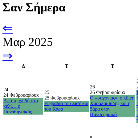
Σαν Σήμερα
⇐
Μαρ 2025
⇒
Δ
Τ
Τ
26
24
25
26 Φεβρουαρίου
x
24 Φεβρουαρίου
x
25 Φεβρουαρίου
x
Ο «σαγόνιας», ο killer
Από τη χλιδή στο
Η βραδιά του Σισέ και
Χαραλαμπίδης και η
κελί… ο
του Κάρα
5άρα στον
Παναθηναϊκός
Πανσερραϊκό
5