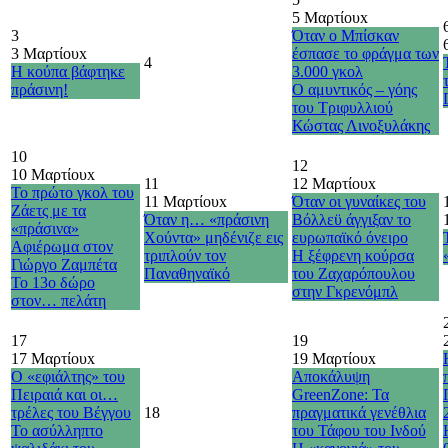
5 Μαρτίου
x
3
Όταν ο Μπίσκαν
3 Μαρτίου
x
έσπασε το φράγμα των
4
Η κούπα βάφτηκε
3.000 γκολ
πράσινη!
Ο αμυντικός – γόης
του Τριφυλλιού
Κώστας Λινοξυλάκης
10
12
10 Μαρτίου
x
11
12 Μαρτίου
x
Το πρώτο γκολ του
11 Μαρτίου
x
Όταν οι γυναίκες του
Ζάετς με τα
Όταν η… «πράσινη
Βόλλεϋ άγγιξαν το
«πράσινα»
Χούντα» μηδένιζε εις
ευρωπαϊκό όνειρο
Αφιέρωμα στον
τριπλούν τον
Η ξέφρενη κούρσα
Γιώργο Ζαμπέτα
Παναθηναϊκό
του Ζαχαρόπουλου
Το 13ο δώρο
στην Γκρενόμπλ
στον… πελάτη
17
19
17 Μαρτίου
x
19 Μαρτίου
x
Ο «εφιάλτης» του
Αποκάλυψη
Πειραιά και οι…
GreenZone: Τα
τρέλες του Βέγγου
18
πραγματικά γενέθλια
Το ασύλληπτο
του Τάφου του Ινδού