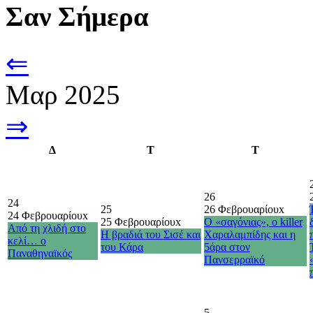
Σαν Σήμερα
⇐
Μαρ 2025
⇒
Δ
Τ
Τ
26
24
25
26 Φεβρουαρίου
x
24 Φεβρουαρίου
x
25 Φεβρουαρίου
x
Ο «σαγόνιας», ο killer
Από τη χλιδή στο
Η βραδιά του Σισέ και
Χαραλαμπίδης και η
κελί… ο
του Κάρα
5άρα στον
Παναθηναϊκός
Πανσερραϊκό
5