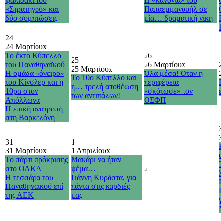
ψαλιδάκι του
Η «κανονιά» του
«Στρατηγού» και
Παπαεμμανουήλ σε
δύο συμπτώσεις
μία… δραματική νίκη
24
24 Μαρτίου
x
Το έκτο Κύπελλο
26
25
του Παναθηναϊκού
26 Μαρτίου
x
25 Μαρτίου
x
Η ομάδα «όνειρο»
Όλα μέσα! Όταν η
Τo 10o Κύπελλο και
του Κίνσλερ και η
περιφέρεια
η… τρελή αποθέωση
10ρα στον
«σκότωσε» τον
των αντιπάλων!
Απόλλωνα
ΟΣΦΠ
H επική ανατροπή
στη Βαρκελόνη
31
1
31 Μαρτίου
x
1 Απριλίου
x
Το πάρτι πρόκρισης
Μακάρι να ήταν
στο ΟΑΚΑ
ψέμα…
2
Η τεσσάρα του
Γιάννη Κυράστα, για
Παναθηναϊκού επί
πάντα στις καρδιές
της ΑΕΚ
μας