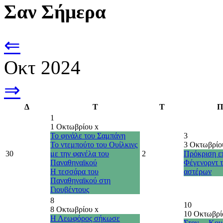
Σαν Σήμερα
⇐
Οκτ 2024
⇒
Δ
Τ
Τ
Π
1
1 Οκτωβρίου
x
Το φινάλε του Σαμπάνη
3
Το ντεμπούτο του Ουίλκινς
3 Οκτωβρί
30
με την φανέλα του
2
Πρόκριση επ
Παναθηναϊκού
Φέγενορντ 
Η τεσσάρα του
αστέρων
Παναθηναϊκού στη
Γιουβέντους
8
10
8 Οκτωβρίου
x
10 Οκτωβρ
Η Λεωφόρος σήκωσε
Στον… Κου