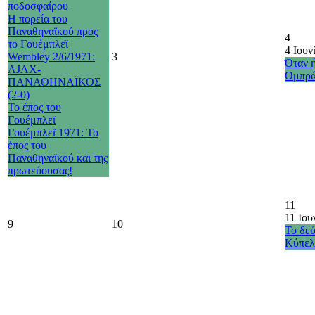
ποδοσφαίρου
Η πορεία του
Παναθηναϊκού προς
4
το Γουέμπλεϊ
4 Ιουν
Wembley 2/6/1971:
3
Όταν 
AJAX-
Ομπρά
ΠΑΝΑΘΗΝΑΪΚΟΣ
(2-0)
Το έπος του
Γουέμπλεϊ
Γουέμπλεϊ 1971: Το
έπος του
Παναθηναϊκού και της
πρωτεύουσας!
11
11 Ιου
9
10
Το δε
Κύπελ