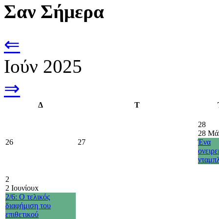
Σαν Σήμερα
⇐
Ιούν 2025
⇒
Δ
Τ
28
28 Μά
26
27
Ένα
ονειρ
νταμπ
2
2 Ιουνίου
x
2/6: Ο τελικός
διαφήμιση του
επιθετικού