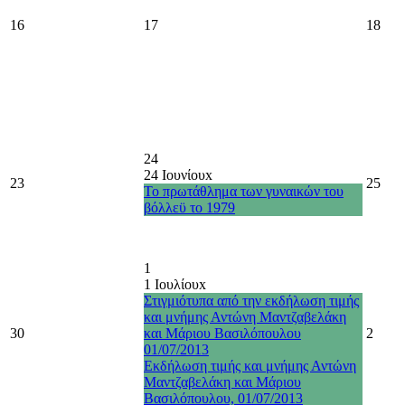
16
17
18
24
24 Ιουνίου
x
23
25
Το πρωτάθλημα των γυναικών του
βόλλεϋ το 1979
1
1 Ιουλίου
x
Στιγμιότυπα από την εκδήλωση τιμής
και μνήμης Αντώνη Μαντζαβελάκη
30
και Μάριου Βασιλόπουλου
2
01/07/2013
Εκδήλωση τιμής και μνήμης Αντώνη
Μαντζαβελάκη και Μάριου
Βασιλόπουλου, 01/07/2013