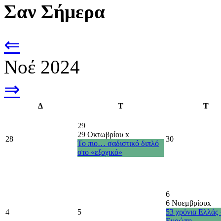
Σαν Σήμερα
⇐
Νοέ 2024
⇒
Δ
Τ
Τ
29
29 Οκτωβρίου
x
28
30
Το πιο… σαδιστικό διπλό
στο «εξοχικό»
6
6 Νοεμβρίου
x
4
5
53 χρόνια Ελλάς 
Ευρώπη –