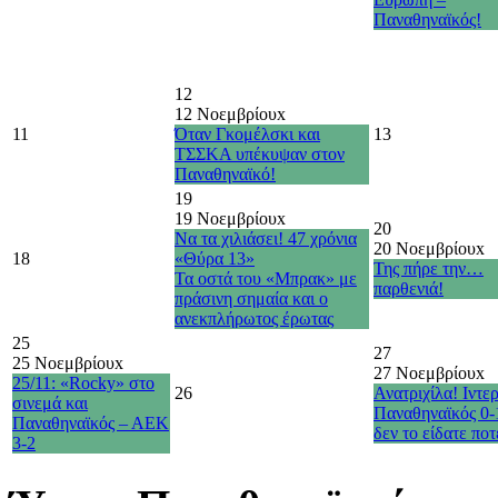
Παναθηναϊκός!
12
12 Νοεμβρίου
x
11
Όταν Γκομέλσκι και
13
ΤΣΣΚΑ υπέκυψαν στον
Παναθηναϊκό!
19
19 Νοεμβρίου
x
20
Να τα χιλιάσει! 47 χρόνια
20 Νοεμβρίου
x
18
«Θύρα 13»
Της πήρε την…
Τα οστά του «Μπρακ» με
παρθενιά!
πράσινη σημαία και ο
ανεκπλήρωτος έρωτας
25
27
25 Νοεμβρίου
x
27 Νοεμβρίου
x
25/11: «Rocky» στο
26
Ανατριχίλα! Ιντερ
σινεμά και
Παναθηναϊκός 0-
Παναθηναϊκός – ΑΕΚ
δεν το είδατε πο
3-2