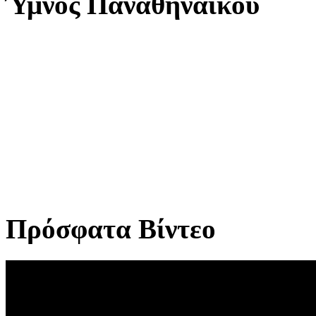
Ύμνος Παναθηναϊκού
Πρόσφατα Βίντεο