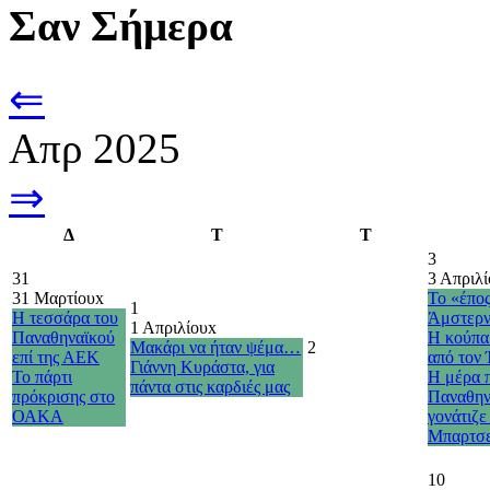
Σαν Σήμερα
⇐
Απρ 2025
⇒
Δ
Τ
Τ
3
31
3 Απριλί
31 Μαρτίου
x
Το «έπος
1
Η τεσσάρα του
Άμστερν
1 Απριλίου
x
Παναθηναϊκού
Η κούπα
Μακάρι να ήταν ψέμα…
2
επί της ΑΕΚ
από τον
Γιάννη Κυράστα, για
Το πάρτι
Η μέρα 
πάντα στις καρδιές μας
πρόκρισης στο
Παναθην
ΟΑΚΑ
γονάτιζε
Μπαρτσ
10