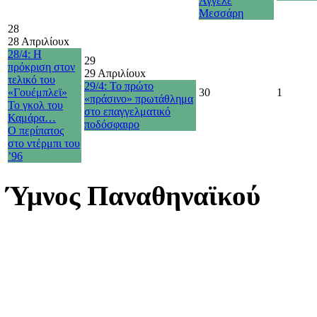
Άγγελε
Μεσσάρη
28
28 Απριλίου
x
28/4: Η
29
πρόκριση στον
29 Απριλίου
x
τελικό του
29/4: Το πρώτο
«Γουέμπλεϊ»
30
1
«πράσινο» πρωτάθλημα
Το γκολ του
στο επαγγελματικό
Καμάρα…
ποδόσφαιρο
O περίπατος
στο ντέρμπι του
’96
Ύμνος Παναθηναϊκού