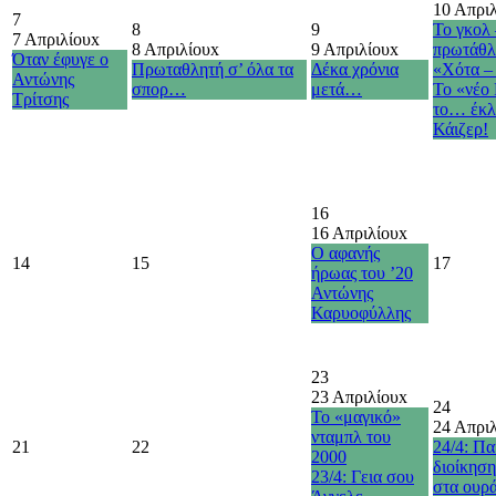
10 Απρι
7
8
9
Το γκολ 
7 Απριλίου
x
8 Απριλίου
x
9 Απριλίου
x
πρωτάθλ
Όταν έφυγε ο
Πρωταθλητή σ’ όλα τα
Δέκα χρόνια
«Χότα –
Αντώνης
σπορ…
μετά…
Το «νέο
Τρίτσης
το… έκλ
Κάιζερ!
16
16 Απριλίου
x
Ο αφανής
14
15
17
ήρωας του ’20
Αντώνης
Καρυοφύλλης
23
23 Απριλίου
x
24
Το «μαγικό»
24 Απρι
νταμπλ του
21
22
24/4: Πα
2000
διοίκηση
23/4: Γεια σου
στα ουρά