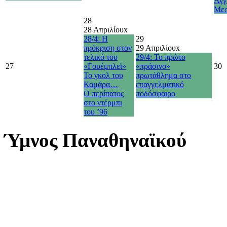
Άγγ
Με
28
28 Απριλίου
x
28/4: Η
29
πρόκριση στον
29 Απριλίου
x
τελικό του
29/4: Το πρώτο
27
«Γουέμπλεϊ»
«πράσινο»
30
Το γκολ του
πρωτάθλημα στο
Καμάρα…
επαγγελματικό
O περίπατος
ποδόσφαιρο
στο ντέρμπι
του ’96
Ύμνος Παναθηναϊκού