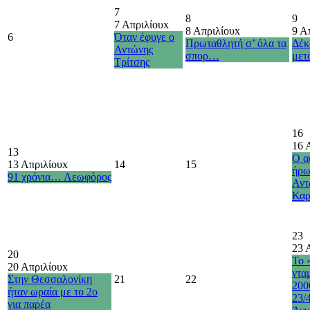
7
8
9
7 Απριλίου
x
8 Απριλίου
x
9 Α
6
Όταν έφυγε ο
Πρωταθλητή σ’ όλα τα
Δέκ
Αντώνης
σπορ…
με
Τρίτσης
16
16 
13
Ο α
13 Απριλίου
x
14
15
ήρω
91 χρόνια… Λεωφόρος
Αντ
Καρ
23
23 
20
Το 
20 Απριλίου
x
ντα
Στην Θεσσαλονίκη
21
22
200
ήταν ωραία με το 2ο
23/
για παρέα