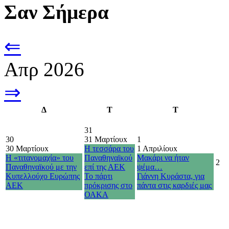
Σαν Σήμερα
⇐
Απρ 2026
⇒
Δ
Τ
Τ
31
30
31 Μαρτίου
x
1
30 Μαρτίου
x
Η τεσσάρα του
1 Απριλίου
x
Η «τιτανομαχία» του
Παναθηναϊκού
Μακάρι να ήταν
2
Παναθηναϊκού με την
επί της ΑΕΚ
ψέμα…
Κυπελλούχο Ευρώπης
Το πάρτι
Γιάννη Κυράστα, για
ΑΕΚ
πρόκρισης στο
πάντα στις καρδιές μας
ΟΑΚΑ