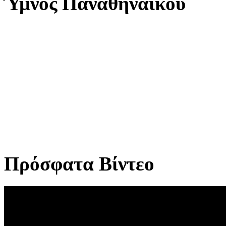
Ύμνος Παναθηναϊκού
Πρόσφατα Βίντεο