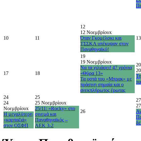
Πα
12
12 Νοεμβρίου
x
10
11
Όταν Γκομέλσκι και
13
ΤΣΣΚΑ υπέκυψαν στον
Παναθηναϊκό!
19
19 Νοεμβρίου
x
20
Να τα χιλιάσει! 47 χρόνια
20
17
18
«Θύρα 13»
Τη
Τα οστά του «Μπρακ» με
πα
πράσινη σημαία και ο
ανεκπλήρωτος έρωτας
24
25
27
24
25 Νοεμβρίου
x
27
Νοεμβρίου
x
25/11: «Rocky» στο
26
Αν
Η μεγαλύτερη
σινεμά και
Πα
«καρπαζιά»
Παναθηναϊκός –
δε
στον ΟΣΦΠ
ΑΕΚ 3-2