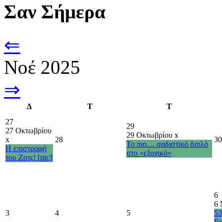
Σαν Σήμερα
⇐
Νοέ 2025
⇒
Δ
Τ
Τ
27
29
27 Οκτωβρίου
29 Οκτωβρίου
x
x
28
30
Το πιο… σαδιστικό διπλό
Η επιστροφή
στο «εξοχικό»
του Ζοτς! [pic]
6
6 
3
4
5
53
Ε