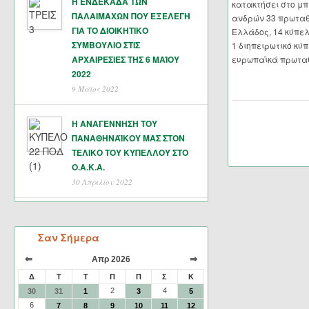
Η ΕΝΔΕΚΑΔΑ ΤΩΝ
κατακτήσει στο μ
ΠΑΛΑΙΜΑΧΩΝ ΠΟΥ ΕΞΕΛΕΓΗ
ανδρών 33 πρωτα
ΓΙΑ ΤΟ ΔΙΟΙΚΗΤΙΚΟ
Ελλάδος, 14 κύπε
ΣΥΜΒΟΥΛΙΟ ΣΤΙΣ
1 διηπειρωτικό κύπ
ΑΡΧΑΙΡΕΣΙΕΣ ΤΗΣ 6 ΜΑΊΟΥ
ευρωπαϊκά πρωτα
2022
9 Μάϊος 2022
Η ΑΝΑΓΕΝΝΗΣΗ ΤΟΥ
ΠΑΝΑΘΗΝΑΪΚΟΥ ΜΑΣ ΣΤΟΝ
ΤΕΛΙΚΟ ΤΟΥ ΚΥΠΕΛΛΟΥ ΣΤΟ
Ο.Α.Κ.Α.
30 Απριλίου 2022
Σαν Σήμερα
⇐
⇒
Απρ 2026
Δ
Τ
Τ
Π
Π
Σ
Κ
2
4
30
31
1
3
5
6
7
8
9
10
11
12