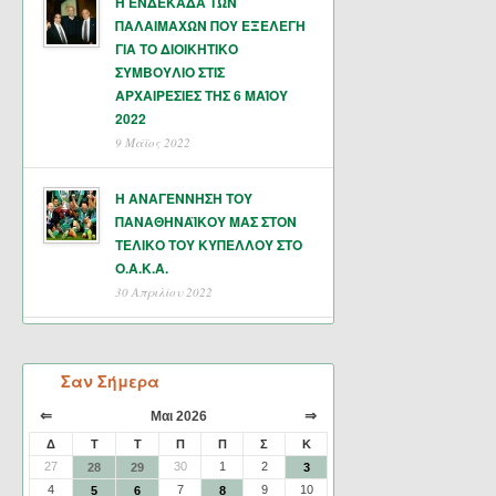
Η ΕΝΔΕΚΑΔΑ ΤΩΝ
ΠΑΛΑΙΜΑΧΩΝ ΠΟΥ ΕΞΕΛΕΓΗ
ΓΙΑ ΤΟ ΔΙΟΙΚΗΤΙΚΟ
ΣΥΜΒΟΥΛΙΟ ΣΤΙΣ
ΑΡΧΑΙΡΕΣΙΕΣ ΤΗΣ 6 ΜΑΊΟΥ
2022
9 Μάϊος 2022
Η ΑΝΑΓΕΝΝΗΣΗ ΤΟΥ
ΠΑΝΑΘΗΝΑΪΚΟΥ ΜΑΣ ΣΤΟΝ
ΤΕΛΙΚΟ ΤΟΥ ΚΥΠΕΛΛΟΥ ΣΤΟ
Ο.Α.Κ.Α.
30 Απριλίου 2022
Σαν Σήμερα
⇐
⇒
Μαι 2026
Δ
Τ
Τ
Π
Π
Σ
Κ
27
30
1
2
28
29
3
4
7
9
10
5
6
8