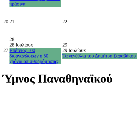
πράσινα
20
21
22
28
28 Ιουλίου
x
29
27
Επέτειος 100
29 Ιουλίου
x
διοργανώσεων ή 50
Τα γενέθλια του Δημήτρη Σαραβάκου
χρόνια οπισθοδρόμησης;
Ύμνος Παναθηναϊκού