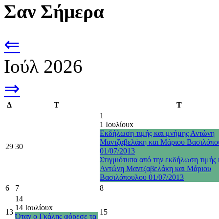
Σαν Σήμερα
⇐
Ιούλ 2026
⇒
Δ
Τ
Τ
1
1 Ιουλίου
x
Εκδήλωση τιμής και μνήμης Αντώνη
Μαντζαβελάκη και Μάριου Βασιλόπο
29
30
01/07/2013
Στιγμιότυπα από την εκδήλωση τιμής 
Αντώνη Μαντζαβελάκη και Μάριου
Βασιλόπουλου 01/07/2013
6
7
8
14
14 Ιουλίου
x
13
15
Όταν ο Γκάλης φόρεσε τα