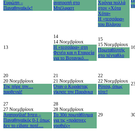
Ευρώπη –
ανατροπή στο
Χρόνια πολλά
γι
Παναθηναϊκός!
Μπέλφαστ
στον «Χότα
Χότα»
Η «τεσσάρα»
του Βλάχου
14
15
14 Νοεμβρίου
x
15 Νοεμβρίου
x
13
Η «τεσσάρα» στη
1
Πρωταθλητής
Φενέρ και η Εταιρεία
στο πένταθλο
για το Βοτανικό…
20
21
22
20 Νοεμβρίου
x
21 Νοεμβρίου
x
22 Νοεμβρίου
x
2
Της πήρε την…
Όταν ο Κυράστας
Ρότσα, όπως
παρθενιά!
νίκησε την Παράγκα
τότε!
27
28
27 Νοεμβρίου
x
28 Νοεμβρίου
x
Ανατριχίλα! Ιντερ –
Το 30ό πρωτάθλημα
29
3
Παναθηναϊκός 0-1 όπως
για τις «πράσινες
δεν το είδατε ποτέ…
γροθιές»