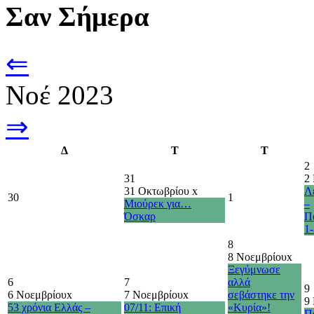
Σαν Σήμερα
⇐
Νοέ 2023
⇒
Δ
Τ
Τ
2
31
2
31 Οκτωβρίου
x
Λ
30
1
Μιούρεκ για…
–
Όσκαρ
Π
1-
8
8 Νοεμβρίου
x
Ξεγύμνωσε
6
7
αλλά
9
6 Νοεμβρίου
x
7 Νοεμβρίου
x
σεβάστηκε την
9
53 χρόνια Ελλάς –
07/11: Επική
«Κυρία»!
Π