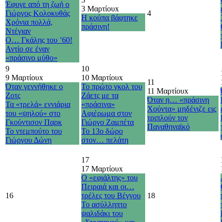
Έφυγε από τη ζωή ο
3 Μαρτίου
x
Γιώργος Κολοκυθάς
4
Η κούπα βάφτηκε
Χρόνια πολλά,
πράσινη!
Ντέγιαν
Ο… Γκάλης του ’60!
Αντίο σε έναν
«πράσινο μύθο»
9
10
9 Μαρτίου
x
10 Μαρτίου
x
11
Όταν γεννήθηκε ο
Το πρώτο γκολ του
11 Μαρτίου
x
Ζοτς
Ζάετς με τα
Όταν η… «πράσινη
Τα «τρελά» εννιάρια
«πράσινα»
Χούντα» μηδένιζε εις
του «ψηλού» στο
Αφιέρωμα στον
τριπλούν τον
Γκούντισον Παρκ
Γιώργο Ζαμπέτα
Παναθηναϊκό
Το ντεμπούτο του
Το 13ο δώρο
Γιώργου Δώνη
στον… πελάτη
17
17 Μαρτίου
x
Ο «εφιάλτης» του
Πειραιά και οι…
16
τρέλες του Βέγγου
18
Το ασύλληπτο
ψαλιδάκι του