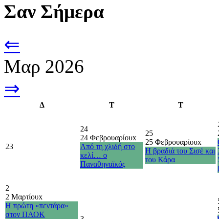
Σαν Σήμερα
⇐
Μαρ 2026
⇒
Δ
Τ
Τ
24
25
24 Φεβρουαρίου
x
25 Φεβρουαρίου
x
23
Από τη χλιδή στο
Η βραδιά του Σισέ και
κελί… ο
του Κάρα
Παναθηναϊκός
2
2 Μαρτίου
x
H πρώτη «πεντάρα»
στον ΠΑΟΚ
3