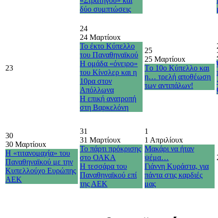
«Στρατηγού» και
δύο συμπτώσεις
24
24 Μαρτίου
x
Το έκτο Κύπελλο
25
του Παναθηναϊκού
25 Μαρτίου
x
Η ομάδα «όνειρο»
23
Τo 10o Κύπελλο και
του Κίνσλερ και η
η… τρελή αποθέωση
10ρα στον
των αντιπάλων!
Απόλλωνα
H επική ανατροπή
στη Βαρκελόνη
31
1
30
31 Μαρτίου
x
1 Απριλίου
x
30 Μαρτίου
x
Το πάρτι πρόκρισης
Μακάρι να ήταν
Η «τιτανομαχία» του
στο ΟΑΚΑ
ψέμα…
Παναθηναϊκού με την
Η τεσσάρα του
Γιάννη Κυράστα, για
Κυπελλούχο Ευρώπης
Παναθηναϊκού επί
πάντα στις καρδιές
ΑΕΚ
της ΑΕΚ
μας