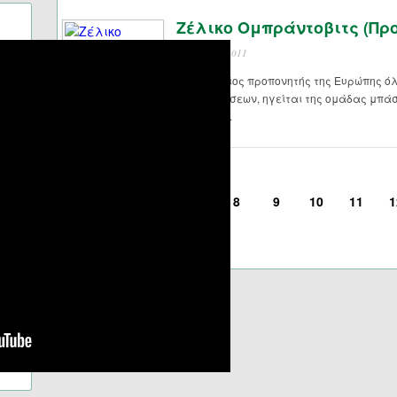
Ζέλικο Ομπράντοβιτς (Πρ
11 Ιουλίου 2011
Ο κορυφαίος προπονητής της Ευρώπης όλ
και διακρίσεων, ηγείται της ομάδας μπά
11 χρόνια.
<
7
8
9
10
11
1
Σελίδα 14 από 16