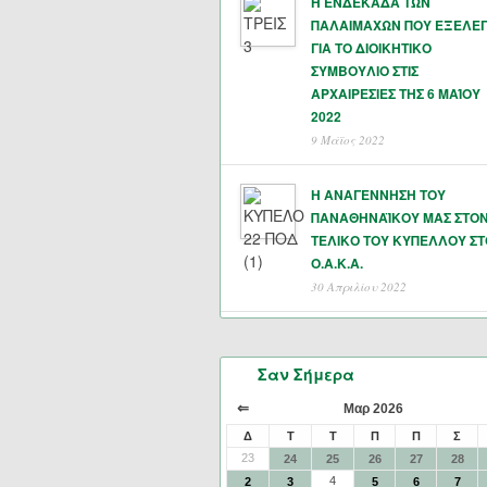
Η ΕΝΔΕΚΑΔΑ ΤΩΝ
ΠΑΛΑΙΜΑΧΩΝ ΠΟΥ ΕΞΕΛΕ
ΓΙΑ ΤΟ ΔΙΟΙΚΗΤΙΚΟ
ΣΥΜΒΟΥΛΙΟ ΣΤΙΣ
ΑΡΧΑΙΡΕΣΙΕΣ ΤΗΣ 6 ΜΑΊΟΥ
2022
9 Μάϊος 2022
Η ΑΝΑΓΕΝΝΗΣΗ ΤΟΥ
ΠΑΝΑΘΗΝΑΪΚΟΥ ΜΑΣ ΣΤΟ
ΤΕΛΙΚΟ ΤΟΥ ΚΥΠΕΛΛΟΥ ΣΤ
Ο.Α.Κ.Α.
30 Απριλίου 2022
Σαν Σήμερα
⇐
Μαρ 2026
Δ
Τ
Τ
Π
Π
Σ
23
24
25
26
27
28
4
2
3
5
6
7