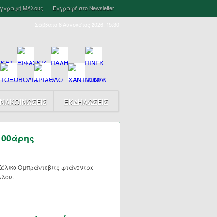
γγραφή Μέλους
Εγγραφή στο Newsletter
Σάββατο 8 Αύγουστος 2026, 15:30
ΝΑΚΟΙΝΩΣΕΙΣ
ΕΚΔΗΛΩΣΕΙΣ
100άρης
Ζέλικο Ομπράντοβιτς φτάνοντας
λλου.