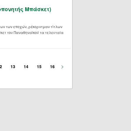
οπονητής Μπάσκετ)
ων των εποχών, ρέκορντμαν τίτλων
σκετ του Παναθηναϊκού τα τελευταία
>
2
13
14
15
16