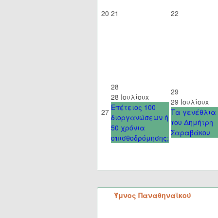
20
21
22
28
29
28 Ιουλίου
x
29 Ιουλίου
x
Επέτειος 100
27
Τα γενέθλια
διοργανώσεων ή
του Δημήτρη
50 χρόνια
Σαραβάκου
οπισθοδρόμησης;
Ύμνος Παναθηναϊκού