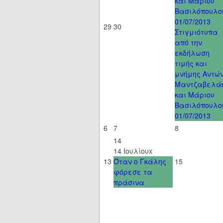
και Μάριου
Βασιλόπουλο
01/07/2013
29
30
Στιγμιότυπα
από την
εκδήλωση
τιμής και
μνήμης Αντώ
Μαντζαβελά
και Μάριου
Βασιλόπουλο
01/07/2013
6
7
8
14
14 Ιουλίου
x
13
Όταν ο Γκάλης
15
φόρεσε τα
πράσινα