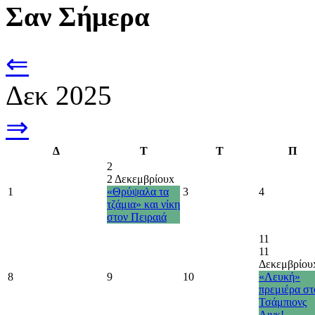
Σαν Σήμερα
⇐
Δεκ 2025
⇒
Δ
Τ
Τ
Π
2
2 Δεκεμβρίου
x
1
«Θρύψαλα τα
3
4
τζάμια» και νίκη
στον Πειραιά
11
11
Δεκεμβρίου
8
9
10
«Λευκή»
πρεμιέρα στ
Τσάμπιονς
Λιγκ!