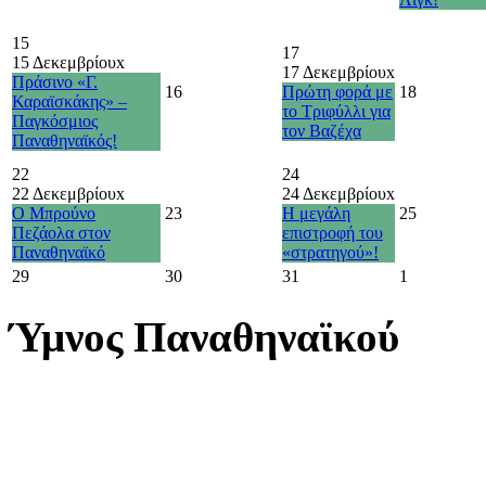
15
17
15 Δεκεμβρίου
x
17 Δεκεμβρίου
x
Πράσινο «Γ.
16
Πρώτη φορά με
18
Καραϊσκάκης» –
το Τριφύλλι για
Παγκόσμιος
τον Βαζέχα
Παναθηναϊκός!
22
24
22 Δεκεμβρίου
x
24 Δεκεμβρίου
x
Ο Μπρούνο
23
Η μεγάλη
25
Πεζάολα στον
επιστροφή του
Παναθηναϊκό
«στρατηγού»!
29
30
31
1
Ύμνος Παναθηναϊκού