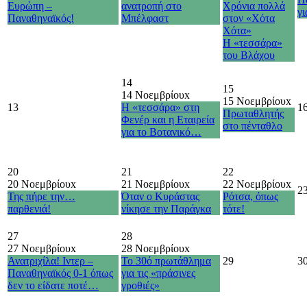
Ευρώπη –
ανατροπή στο
Χρόνια πολλά
γι
Παναθηναϊκός!
Μπέλφαστ
στον «Χότα
Χότα»
Η «τεσσάρα»
του Βλάχου
14
15
14 Νοεμβρίου
x
15 Νοεμβρίου
x
13
Η «τεσσάρα» στη
1
Πρωταθλητής
Φενέρ και η Εταιρεία
στο πένταθλο
για το Βοτανικό…
20
21
22
20 Νοεμβρίου
x
21 Νοεμβρίου
x
22 Νοεμβρίου
x
2
Της πήρε την…
Όταν ο Κυράστας
Ρότσα, όπως
παρθενιά!
νίκησε την Παράγκα
τότε!
27
28
27 Νοεμβρίου
x
28 Νοεμβρίου
x
Ανατριχίλα! Ιντερ –
Το 30ό πρωτάθλημα
29
3
Παναθηναϊκός 0-1 όπως
για τις «πράσινες
δεν το είδατε ποτέ…
γροθιές»