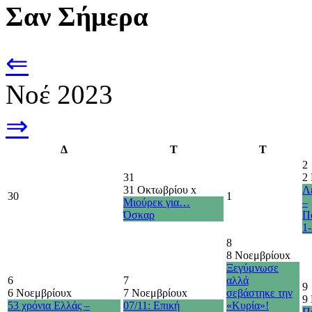
Σαν Σήμερα
⇐
Νοέ 2023
⇒
Δ
Τ
Τ
2
31
2
31 Οκτωβρίου
x
Λ
30
1
Μιούρεκ για…
–
Όσκαρ
Π
1-
8
8 Νοεμβρίου
x
Ξεγύμνωσε
6
7
αλλά
9
6 Νοεμβρίου
x
7 Νοεμβρίου
x
σεβάστηκε την
9
53 χρόνια Ελλάς –
07/11: Επική
«Κυρία»!
Π