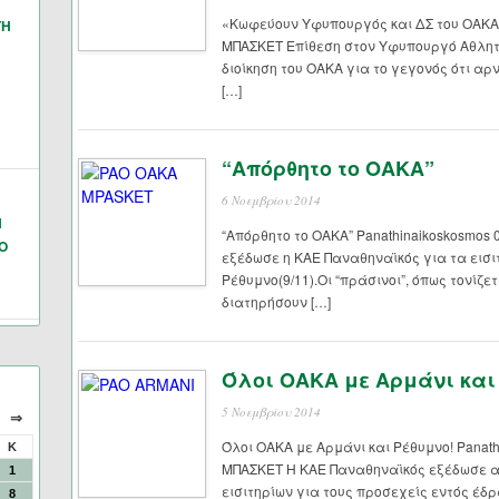
«Κωφεύουν Υφυπουργός και ΔΣ του ΟΑΚΑ» 
ΓΗ
ΜΠΑΣΚΕΤ Επίθεση στον Υφυπουργό Αθλητι
διοίκηση του ΟΑΚΑ για το γεγονός ότι 
[…]
“Απόρθητο το ΟΑΚΑ”
6 Νοεμβρίου 2014
Ν
“Απόρθητο το ΟΑΚΑ” Panathinaikoskosmos
Ο
εξέδωσε η ΚΑΕ Παναθηναϊκός για τα εισι
Ρέθυμνο(9/11).Οι “πράσινοι”, όπως τονίζ
διατηρήσουν […]
Όλοι ΟΑΚΑ με Αρμάνι και
5 Νοεμβρίου 2014
⇒
Όλοι ΟΑΚΑ με Αρμάνι και Ρέθυμνο! Panath
Κ
ΜΠΑΣΚΕΤ Η ΚΑΕ Παναθηναϊκός εξέδωσε αν
1
εισιτηρίων για τους προσεχείς εντός έδ
8