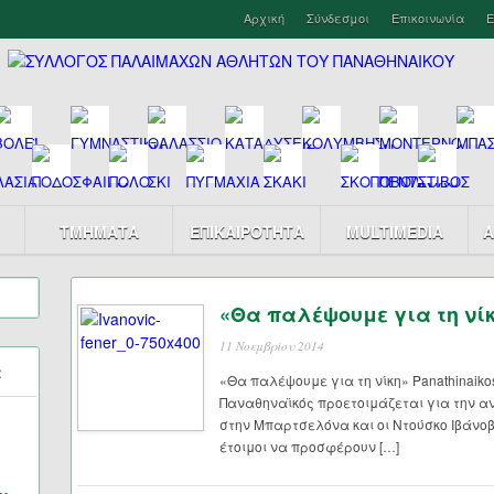
Αρχική
Σύνδεσμοι
Επικοινωνία
Ε
ΤΜΗΜΑΤΑ
ΕΠΙΚΑΙΡΟΤΗΤΑ
MULTIMEDIA
Α
«Θα παλέψουμε για τη νί
11 Νοεμβρίου 2014
α
«Θα παλέψουμε για τη νίκη» Panathinaiko
Παναθηναϊκός προετοιμάζεται για την 
στην Μπαρτσελόνα και οι Ντούσκο Ιβάνοβ
έτοιμοι να προσφέρουν […]