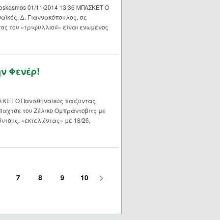
oskosmos 01/11/2014 13:36 ΜΠΑΣΚΕΤ Ο
αϊκός, Δ. Γιαννακόπουλος, σε
ος του «τριφυλλιού» είναι ενωμένος
ν Φενέρ!
ΠΑΣΚΕΤ Ο Παναθηναϊκός παίζοντας
παχτσε του Ζέλικο Ομπράντοβιτς με
ντους, «εκτελώντας» με 18/26,
>
7
8
9
10