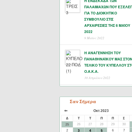
Η ΕΝΔΕΚΑΔΑ ΤΩΝ
ΠΑΛΑΙΜΑΧΩΝ ΠΟΥ ΕΞΕΛΕ
ΓΙΑ ΤΟ ΔΙΟΙΚΗΤΙΚΟ
ΣΥΜΒΟΥΛΙΟ ΣΤΙΣ
ΑΡΧΑΙΡΕΣΙΕΣ ΤΗΣ 6 ΜΑΊΟΥ
2022
9 Μάϊος 2022
Η ΑΝΑΓΕΝΝΗΣΗ ΤΟΥ
ΠΑΝΑΘΗΝΑΪΚΟΥ ΜΑΣ ΣΤΟ
ΤΕΛΙΚΟ ΤΟΥ ΚΥΠΕΛΛΟΥ ΣΤ
Ο.Α.Κ.Α.
30 Απριλίου 2022
Σαν Σήμερα
⇐
Οκτ 2023
Δ
Τ
Τ
Π
Π
Σ
26
27
28
29
30
25
2
6
7
3
4
5