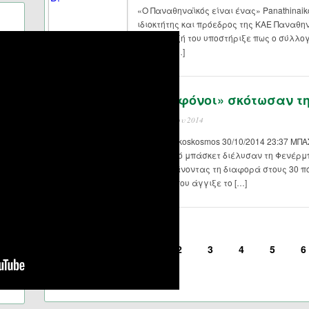
«Ο Παναθηναϊκός είναι ένας» Panathinaik
ιδιοκτήτης και πρόεδρος της ΚΑΕ Παναθην
συνέντευξή του υποστήριξε πως ο σύλλογ
και έχει […]
«Δολοφόνοι» σκότωσαν τη
31 Οκτωβρίου 2014
Panathinaikoskosmos 30/10/2014 23:37 Μ
διαστημικό μπάσκετ διέλυσαν τη Φενέρμ
91-73, φτάνοντας τη διαφορά στους 30 πό
ποσοστό που άγγιξε το […]
<
1
2
3
4
5
6
Σελίδα 4 από 16