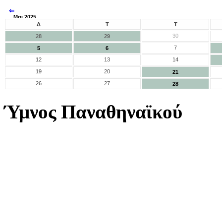
⇐
Μαι 2025
⇒
Δ
Τ
Τ
30
28
29
7
5
6
12
13
14
19
20
21
26
27
28
Ύμνος Παναθηναϊκού