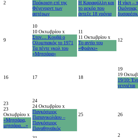
2
Πρόκριση επί της
Η Καραφύλλη και
Η νίκη – 
Φέγενορντ των
το ρεκόρ που
Ομόνοιας 
αστέρων
άντεξε 18 χρόνια
δυσαρέσκ
10
10 Οκτωβρίου
x
11
Στον… Κουβά ο
11 Οκτωβρίου
x
9
12
Ολυμπιακός το 1971
Το αντίο του
Τα πέντε γκολ του
«Φράνκι»
«Μητσάρα»
19
19 Οκτωβ
16
17
18
19/10: Έν
γεννιέται
24
23
24 Οκτωβρίου
x
23
Παγκόσμιος
Οκτωβρίου
x
25
26
Παπανικολάου –
«Μητσάρα,
Παγκόσμιος
μητσάρα…»
Παναθηναϊκός
2
31