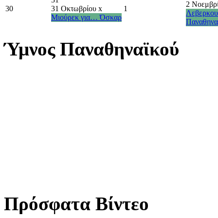
2 Νοεμβρ
30
31 Οκτωβρίου
x
1
Λεβερκουζ
Μιούρεκ για… Όσκαρ
Παναθηναϊ
Ύμνος Παναθηναϊκού
Πρόσφατα Βίντεο