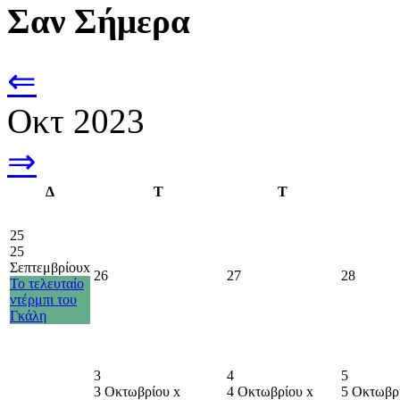
Σαν Σήμερα
⇐
Οκτ 2023
⇒
Δ
Τ
Τ
25
25
Σεπτεμβρίου
x
26
27
28
Το τελευταίο
ντέρμπι του
Γκάλη
3
4
5
3 Οκτωβρίου
x
4 Οκτωβρίου
x
5 Οκτωβρ