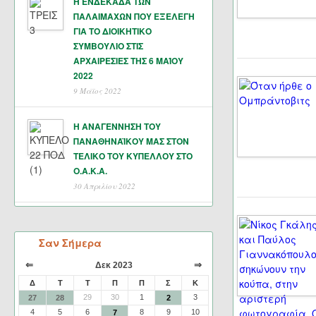
Η ΕΝΔΕΚΑΔΑ ΤΩΝ
ΠΑΛΑΙΜΑΧΩΝ ΠΟΥ ΕΞΕΛΕΓΗ
ΓΙΑ ΤΟ ΔΙΟΙΚΗΤΙΚΟ
ΣΥΜΒΟΥΛΙΟ ΣΤΙΣ
ΑΡΧΑΙΡΕΣΙΕΣ ΤΗΣ 6 ΜΑΊΟΥ
2022
9 Μάϊος 2022
Η ΑΝΑΓΕΝΝΗΣΗ ΤΟΥ
ΠΑΝΑΘΗΝΑΪΚΟΥ ΜΑΣ ΣΤΟΝ
ΤΕΛΙΚΟ ΤΟΥ ΚΥΠΕΛΛΟΥ ΣΤΟ
Ο.Α.Κ.Α.
30 Απριλίου 2022
Σαν Σήμερα
⇐
⇒
Δεκ 2023
Δ
Τ
Τ
Π
Π
Σ
Κ
29
30
1
3
27
28
2
4
5
6
8
9
10
7