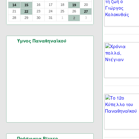
16
17
18
20
14
15
19
21
23
24
25
26
22
27
28
29
30
31
1
3
2
Ύμνος Παναθηναϊκού
Πρόσφατα Βίντεο