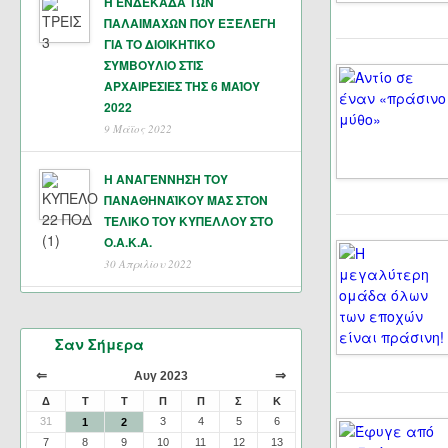
Η ΕΝΔΕΚΑΔΑ ΤΩΝ
ΠΑΛΑΙΜΑΧΩΝ ΠΟΥ ΕΞΕΛΕΓΗ
ΓΙΑ ΤΟ ΔΙΟΙΚΗΤΙΚΟ
ΣΥΜΒΟΥΛΙΟ ΣΤΙΣ
ΑΡΧΑΙΡΕΣΙΕΣ ΤΗΣ 6 ΜΑΊΟΥ
2022
9 Μάϊος 2022
Η ΑΝΑΓΕΝΝΗΣΗ ΤΟΥ
ΠΑΝΑΘΗΝΑΪΚΟΥ ΜΑΣ ΣΤΟΝ
ΤΕΛΙΚΟ ΤΟΥ ΚΥΠΕΛΛΟΥ ΣΤΟ
Ο.Α.Κ.Α.
30 Απριλίου 2022
Σαν Σήμερα
⇐
⇒
Αυγ 2023
Δ
Τ
Τ
Π
Π
Σ
Κ
31
3
4
5
6
1
2
7
8
9
10
11
12
13