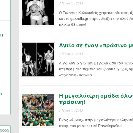
3 Μαρτίου 2013
Ο Γιώργος Κολοκυθάς χαρακτηρίστηκε, όχ
και το gazzetta.gr παρουσιάζει την πλού
ηλικία 68 ετών!
ΓΗ
Αντίο σε έναν «πράσινο μ
3 Μαρτίου 2013
Λίγα λόγια για τον μεγάλο άσο του Παναθ
υπέπεσε στο πέμπτο του φάουλ, χωρίς ό
«πράσινη» καρδιά.
Ν
Ο
Η μεγαλύτερη ομάδα όλων
πράσινη!
3 Μαρτίου 2013
Ένας «ύμνος» στην μεγαλύτερη ελληνική
σπορ, τον μπασκετικό Παναθηναϊκό...