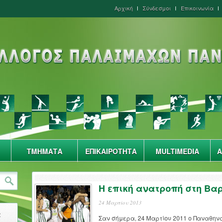
Αρχική
Σύνδεσμοι
Επικοινωνία
ΤΜΗΜΑΤΑ
ΕΠΙΚΑΙΡΟΤΗΤΑ
MULTIMEDIA
Α
H επική ανατροπή στη Βα
24 Μαρτίου 2013
α
Σαν σήμερα, 24 Μαρτίου 2011 ο Παναθην