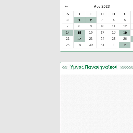
⇐
Αυγ 2023
Δ
Τ
Τ
Π
Π
Σ
31
3
4
5
1
2
7
8
9
10
11
12
16
17
18
14
15
19
21
23
24
25
26
22
28
29
30
31
1
2
Ύμνος Παναθηναϊκού