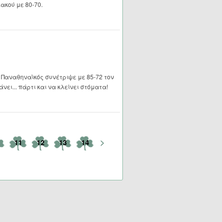
ακού με 80-70.
ο Παναθηναϊκός συνέτριψε με 85-72 τον
νει... πάρτι και να κλείνει στόματα!
>
11
12
13
14