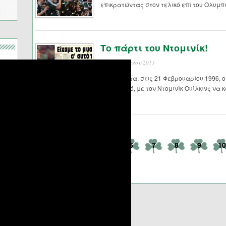
επικρατώντας στον τελικό επί του Ολυμπι
Το πάρτι του Ντομινίκ!
21 Φεβρουαρίου 2013
Σαν σήμερα, στις 21 Φεβρουαρίου 1996, 
Ολυμπιακό, με τον Ντομινίκ Ουίλκινς να κά
<
5
6
7
8
9
10
Σελίδα 9 από 16