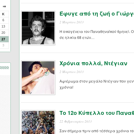
⇒
Έφυγε από τη ζωή ο Γιώρ
Κ
6
2 Μαρτίου 2013
13
Η οικογένεια του Παναθηναϊκού θρηνεί. 
20
σε ηλικία 68 ετών…
27
3
Χρόνια πολλά, Ντέγιαν
2 Μαρτίου 2013
Αφιέρωμα στον μεγάλο Ντέγιαν που γεν
χρόνια!
Το 12ο Κύπελλο του Πανα
22 Φεβρουαρίου 2013
Σαν σήμερα πριν από τέσσερα χρόνια το