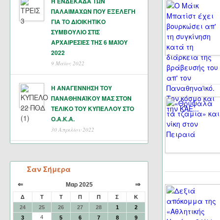
Η ΕΝΔΕΚΑΔΑ ΤΩΝ
ΠΑΛΑΙΜΑΧΩΝ ΠΟΥ ΕΞΕΛΕΓΗ
ΓΙΑ ΤΟ ΔΙΟΙΚΗΤΙΚΟ
ΣΥΜΒΟΥΛΙΟ ΣΤΙΣ
ΑΡΧΑΙΡΕΣΙΕΣ ΤΗΣ 6 ΜΑΊΟΥ
2022
9 Μάϊος 2022
Η ΑΝΑΓΕΝΝΗΣΗ ΤΟΥ
ΠΑΝΑΘΗΝΑΪΚΟΥ ΜΑΣ ΣΤΟΝ
ΤΕΛΙΚΟ ΤΟΥ ΚΥΠΕΛΛΟΥ ΣΤΟ
Ο.Α.Κ.Α.
30 Απριλίου 2022
Σαν Σήμερα
⇐
⇒
Μαρ 2025
Δ
Τ
Τ
Π
Π
Σ
Κ
24
25
26
27
28
1
2
4
3
5
6
7
8
9