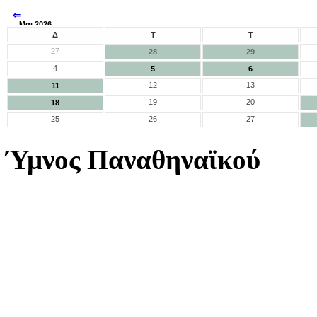
⇐
Μαι 2026
⇒
Δ
Τ
Τ
27
28
29
4
5
6
12
13
11
19
20
18
25
26
27
Ύμνος Παναθηναϊκού