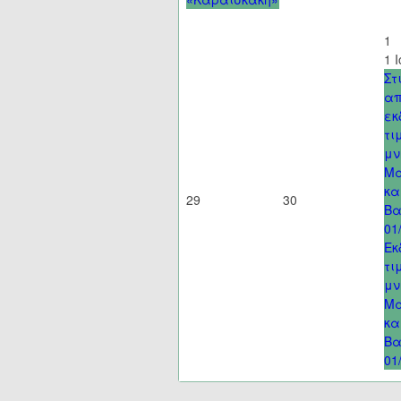
1
1 
Στ
απ
εκ
τι
μν
Μα
κα
29
30
Βα
01
Εκ
τι
μν
Μα
κα
Βα
01