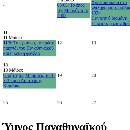
Χριστοδούλου στο
4
05/05: Το έπος
Φάληρο και το «άδι
της Μπολόνια το
1934
2002
Παντοτινό διαμάντι
Επιστροφή στον θρό
11
11 Μάϊος
x
11/5: Το εγκαίνια, το πρώτο
12
13
παιχνίδι του Παναθηναϊκού
και η λευκή φανέλα
18
18 Μάϊος
x
Ο αήττητος Μπόμπεκ, το 4-
19
20
3-3 και ο Αριστείδης
Καμάρας
25
26
27
Ύμνος Παναθηναϊκού