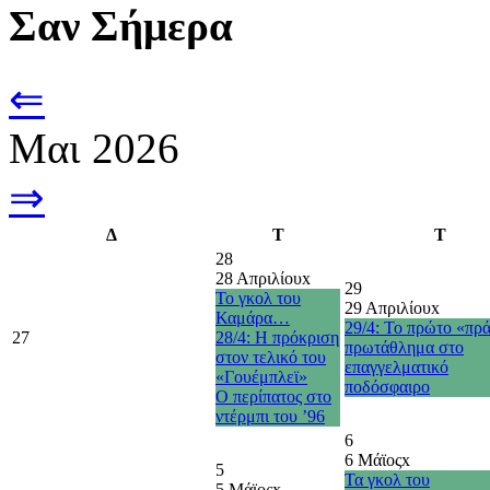
Σαν Σήμερα
⇐
Μαι 2026
⇒
Δ
Τ
Τ
28
28 Απριλίου
x
29
Το γκολ του
29 Απριλίου
x
Καμάρα…
29/4: Το πρώτο «πρ
27
28/4: Η πρόκριση
πρωτάθλημα στο
στον τελικό του
επαγγελματικό
«Γουέμπλεϊ»
ποδόσφαιρο
O περίπατος στο
ντέρμπι του ’96
6
6 Μάϊος
x
5
Τα γκολ του
5 Μάϊος
x