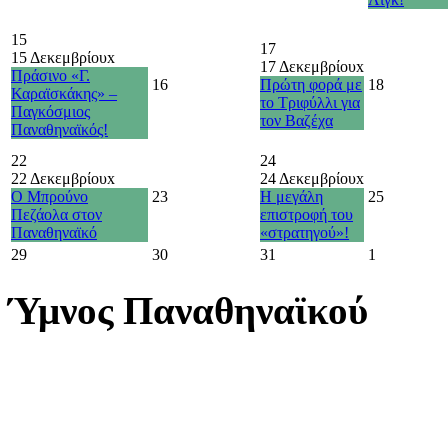
15
17
15 Δεκεμβρίου
x
17 Δεκεμβρίου
x
Πράσινο «Γ.
16
Πρώτη φορά με
18
Καραϊσκάκης» –
το Τριφύλλι για
Παγκόσμιος
τον Βαζέχα
Παναθηναϊκός!
22
24
22 Δεκεμβρίου
x
24 Δεκεμβρίου
x
Ο Μπρούνο
23
Η μεγάλη
25
Πεζάολα στον
επιστροφή του
Παναθηναϊκό
«στρατηγού»!
29
30
31
1
Ύμνος Παναθηναϊκού