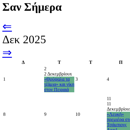
Σαν Σήμερα
⇐
Δεκ 2025
⇒
Δ
Τ
Τ
Π
2
2 Δεκεμβρίου
x
1
«Θρύψαλα τα
3
4
τζάμια» και νίκη
στον Πειραιά
11
11
Δεκεμβρίου
8
9
10
«Λευκή»
πρεμιέρα στ
Τσάμπιονς
Λιγκ!